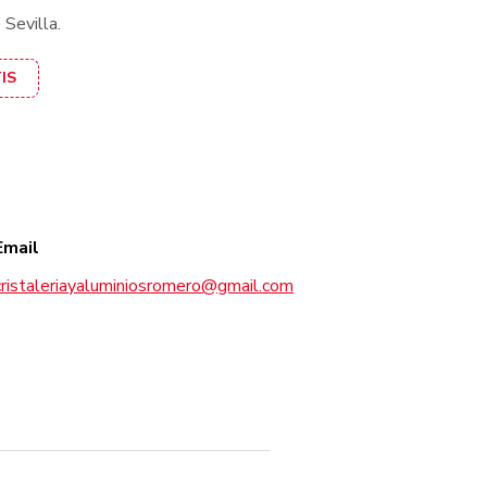
 Sevilla.
IS
Email
cristaleriayaluminiosromero@gmail.com