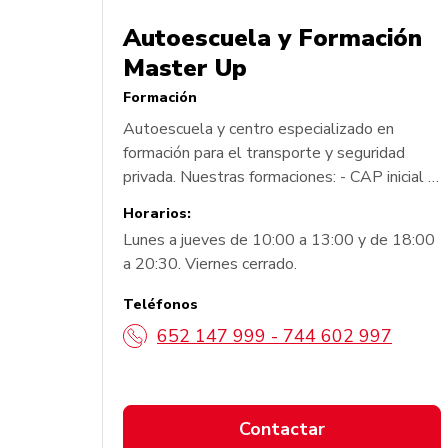
Autoescuela y Formación
Master Up
Formación
Autoescuela y centro especializado en
formación para el transporte y seguridad
privada. Nuestras formaciones: - CAP inicial y
continuo. - ADR (Básico, Cisterna, Explosivos,
Horarios:
Radiactivos). - Consejero de Seguridad para
Lunes a jueves de 10:00 a 13:00 y de 18:00
el Transporte de Mercancías Peligrosas. -
a 20:30. Viernes cerrado.
Competencia profesional para el transporte
de mercancías por carretera. - Vigilante de
Teléfonos
Seguridad Privada,...
652 147 999 - 744 602 997
Contactar